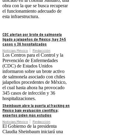
ubicado en la colonia Sahuaro, una
obra con la que se busca recuperar
el funcionamiento adecuado de
esta infraestructura.
CDC alertan por brote de salmonela
ligado a jalapeños de México; hay 345
casos y 36 hospitalizados
Noticias México
Redacción
Los Centros para el Control y la
Prevención de Enfermedades
(CDC) de Estados Unidos
informaron sobre un brote activo
de salmonela asociado con chiles
jalapeños procedentes de México,
el cual hasta ahora ha provocado
345 casos de infección y 36
hospitalizaciones.
Sheinbaum abre la puerta al fracking en
México bajo evaluación científica;
expertos piden más estudios
Noticias México
Redacción
El Gobierno de la presidenta
Claudia Sheinbaum iniciará una