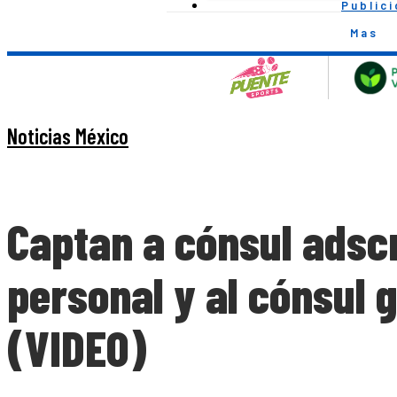
Public
Mas
Noticias México
Captan a cónsul adscr
personal y al cónsul g
(VIDEO)