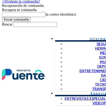
¿Olvidaste tu contraseña?
Recuperación de contraseña
Recupera tu contraseña
tu correo electrónico
Buscar
Informa
SEGU
HERM
MÉ
SO
MU
DEP
ENTRETENIMIE
SA
CIE
TECN
TRANSP
Especi
ENTREVISTAS ESPECIAL
VIDEO