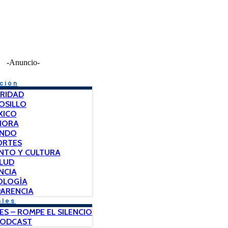
-Anuncio-
ción
RIDAD
OSILLO
XICO
NORA
NDO
ORTES
NTO Y CULTURA
LUD
NCIA
OLOGÍA
ARENCIA
ales
ES – ROMPE EL SILENCIO
PODCAST