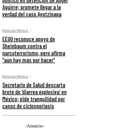
político en detención de Ángel
Aguirre; promete llegar a la
verdad del caso Ayotzinapa
Noticias México
EEUU reconoce apoyo de
Sheinbaum contra el
narcoterrorismo, pero afirma
“aún hay más por hacer”
Noticias México
Secretario de Salud descarta
brote de ‘diarrea explosiva’ en
México; pide tranquilidad por
casos de ciclosporiasis
-Anuncio-