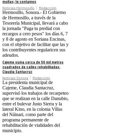
multas; te contamos
Noticias Hermosillo
Redacción
Hermosillo, Sonora.- El Gobierno
de Hermosillo, a través de la
Tesorería Municipal, llevará a cabo
la jornada "Paga tu predial con
recargos a cero pesos" los días 6, 7
y 8 de agosto en Soriana Encinas,
con el objetivo de facilitar que las y
los contribuyentes regularicen sus
adeudos.
Cajeme suma cerca de 50 mil metros
cuadrados de calles rehabilitadas:
Claudia Santacruz
Noticias Sonora
Redacción
La presidenta municipal de
Cajeme, Claudia Santacruz,
supervisó los trabajos de recarpeteo
que se realizan en la calle Danubio,
entre el bulevar Justo Sierra y la
lateral Kino, en la colonia Villas
del Náinari, como parte del
programa permanente de
rehabilitación de vialidades del
municipio.