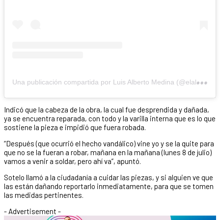
U
na publicación compartida por Luis Alberto Medina (@elalbertomedina)
Indicó que la cabeza de la obra, la cual fue desprendida y dañada,
ya se encuentra reparada, con todo y la varilla interna que es lo que
sostiene la pieza e impidió que fuera robada.
“Después (que ocurrió el hecho vandálico) vine yo y se la quite para
que no se la fueran a robar, mañana en la mañana (lunes 8 de julio)
vamos a venir a soldar, pero ahí va”, apuntó.
Sotelo llamó a la ciudadanía a cuidar las piezas, y si alguien ve que
las están dañando reportarlo inmediatamente, para que se tomen
las medidas pertinentes.
- Advertisement -