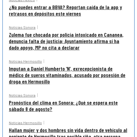
¿No puedes entrar a BBVA? Reportan caída de la app y
retrasos en depósitos este viernes
Noticias Sonora
Zulema fue chocada por policía intoxicado en Cananea,
denuncia falta de justicia; Ayuntamiento afirma sí ha
dado apoyo, MP no cita a declarar
Noticias Hermosillo
Imputan a Daniel Humberto ‘N’, exrecepcionista de
médico de sueros vitaminados, acusado por posesión de
droga en Hermosillo
Noticias Sonora
Pronóstico del clima en Sonora: ¿Qué se espera este
sábado 8 de agosto?
Noticias Hermosillo
Hallan mujer y dos hombres sin vida dentro de vehículo al
poniente de Hermosillo tras posible riña, otra persona