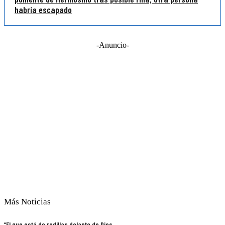
habría escapado
-Anuncio-
Más Noticias
“El que está de rodillas delante de Dios,