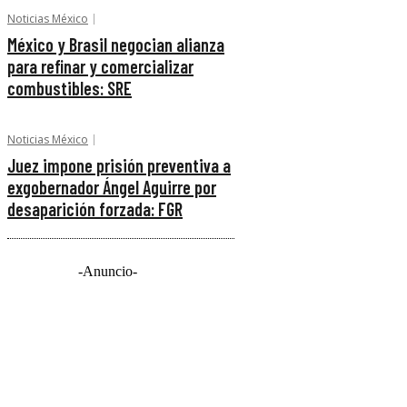
Noticias México
México y Brasil negocian alianza
para refinar y comercializar
combustibles: SRE
Noticias México
Juez impone prisión preventiva a
exgobernador Ángel Aguirre por
desaparición forzada: FGR
-Anuncio-