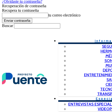
¿Olvidaste tu contraseña?
Recuperación de contraseña
Recupera tu contraseña
tu correo electrónico
Buscar
Informa
SEGU
HERM
MÉ
SO
MU
DEP
ENTRETENIMIE
SA
CIE
TECN
TRANSP
Especi
ENTREVISTAS ESPECIAL
VIDEO