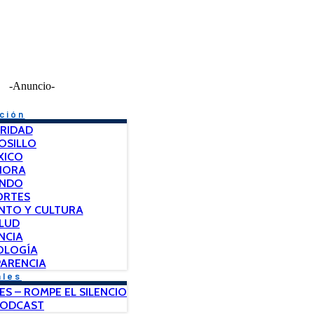
-Anuncio-
ción
RIDAD
OSILLO
XICO
NORA
NDO
ORTES
NTO Y CULTURA
LUD
NCIA
OLOGÍA
ARENCIA
ales
ES – ROMPE EL SILENCIO
PODCAST