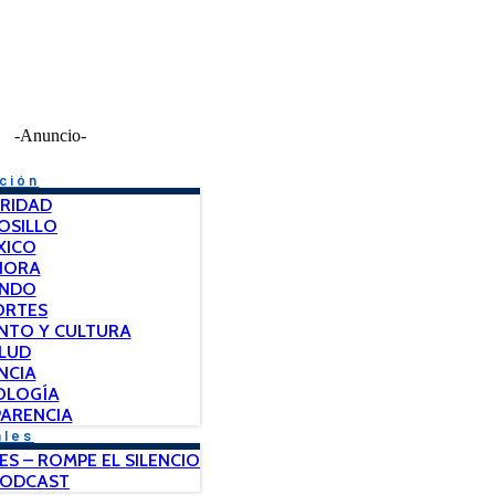
-Anuncio-
ción
RIDAD
OSILLO
XICO
NORA
NDO
ORTES
NTO Y CULTURA
LUD
NCIA
OLOGÍA
ARENCIA
ales
ES – ROMPE EL SILENCIO
PODCAST