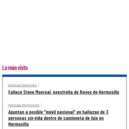
Lo más visto
Noticias Deportes
Fallece Steve Monreal, exestrella de Rayos de Hermosillo
Noticias Hermosillo
Apuntan a posible “móvil pasional” en hallazgo de 3
personas sin vida dentro de camioneta de lujo en
Hermosillo