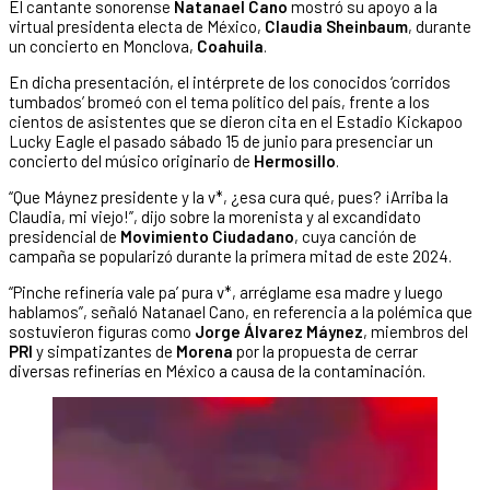
El cantante sonorense
Natanael Cano
mostró su apoyo a la
virtual presidenta electa de México,
Claudia Sheinbaum
, durante
un concierto en Monclova,
Coahuila
.
En dicha presentación, el intérprete de los conocidos ‘corridos
tumbados’ bromeó con el tema político del país, frente a los
cientos de asistentes que se dieron cita en el Estadio Kickapoo
Lucky Eagle el pasado sábado 15 de junio para presenciar un
concierto del músico originario de
Hermosillo
.
“Que Máynez presidente y la v*, ¿esa cura qué, pues? ¡Arriba la
Claudia, mi viejo!”, dijo sobre la morenista y al excandidato
presidencial de
Movimiento Ciudadano
, cuya canción de
campaña se popularizó durante la primera mitad de este 2024.
“Pinche refinería vale pa’ pura v*, arréglame esa madre y luego
hablamos”, señaló Natanael Cano, en referencia a la polémica que
sostuvieron figuras como
Jorge Álvarez Máynez
, miembros del
PRI
y simpatizantes de
Morena
por la propuesta de cerrar
diversas refinerías en México a causa de la contaminación.