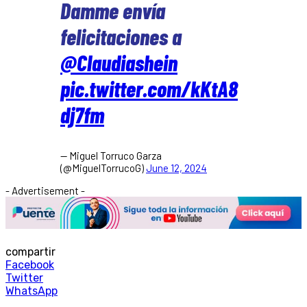
Damme envía
felicitaciones a
@Claudiashein
pic.twitter.com/kKtA8
dj7fm
— Miguel Torruco Garza
(@MiguelTorrucoG)
June 12, 2024
- Advertisement -
compartir
Facebook
Twitter
WhatsApp