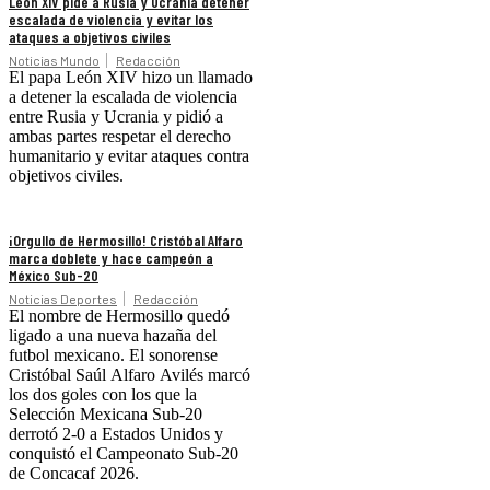
León XIV pide a Rusia y Ucrania detener
escalada de violencia y evitar los
ataques a objetivos civiles
Noticias Mundo
Redacción
El papa León XIV hizo un llamado
a detener la escalada de violencia
entre Rusia y Ucrania y pidió a
ambas partes respetar el derecho
humanitario y evitar ataques contra
objetivos civiles.
¡Orgullo de Hermosillo! Cristóbal Alfaro
marca doblete y hace campeón a
México Sub-20
Noticias Deportes
Redacción
El nombre de Hermosillo quedó
ligado a una nueva hazaña del
futbol mexicano. El sonorense
Cristóbal Saúl Alfaro Avilés marcó
los dos goles con los que la
Selección Mexicana Sub-20
derrotó 2-0 a Estados Unidos y
conquistó el Campeonato Sub-20
de Concacaf 2026.