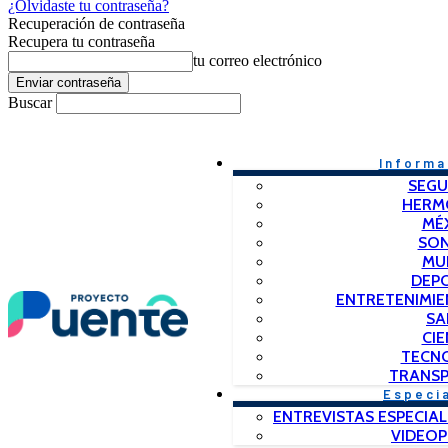
¿Olvidaste tu contraseña?
Recuperación de contraseña
Recupera tu contraseña
tu correo electrónico
Buscar
Informa
SEGU
HERM
MÉ
SO
MU
DEP
ENTRETENIMIE
SA
CIE
TECN
TRANSP
Especi
ENTREVISTAS ESPECIAL
VIDEO