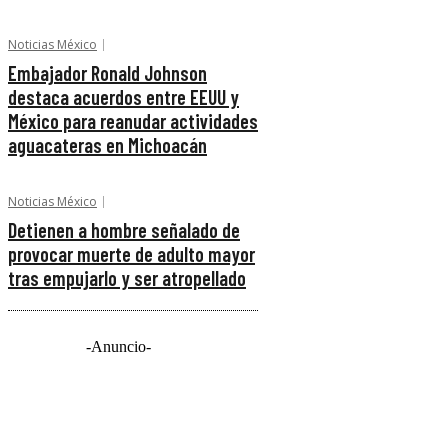
Noticias México
Embajador Ronald Johnson
destaca acuerdos entre EEUU y
México para reanudar actividades
aguacateras en Michoacán
Noticias México
Detienen a hombre señalado de
provocar muerte de adulto mayor
tras empujarlo y ser atropellado
-Anuncio-