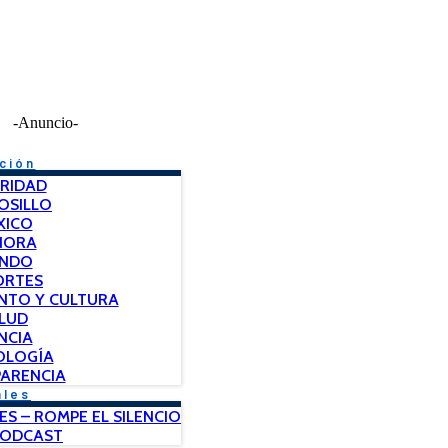
-Anuncio-
ción
RIDAD
OSILLO
XICO
NORA
NDO
ORTES
NTO Y CULTURA
LUD
NCIA
OLOGÍA
ARENCIA
ales
ES – ROMPE EL SILENCIO
PODCAST