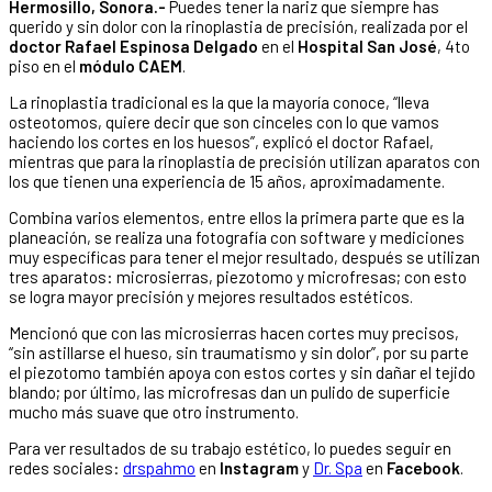
Hermosillo, Sonora.-
Puedes tener la nariz que siempre has
querido y sin dolor con la rinoplastia de precisión, realizada por el
doctor Rafael Espinosa Delgado
en el
Hospital San José
, 4to
piso en el
módulo CAEM
.
La rinoplastia tradicional es la que la mayoría conoce, “lleva
osteotomos, quiere decir que son cinceles con lo que vamos
haciendo los cortes en los huesos”, explicó el doctor Rafael,
mientras que para la rinoplastia de precisión utilizan aparatos con
los que tienen una experiencia de 15 años, aproximadamente.
Combina varios elementos, entre ellos la primera parte que es la
planeación, se realiza una fotografía con software y mediciones
muy específicas para tener el mejor resultado, después se utilizan
tres aparatos: microsierras, piezotomo y microfresas; con esto
se logra mayor precisión y mejores resultados estéticos.
Mencionó que con las microsierras hacen cortes muy precisos,
“sin astillarse el hueso, sin traumatismo y sin dolor”, por su parte
el piezotomo también apoya con estos cortes y sin dañar el tejido
blando; por último, las microfresas dan un pulido de superficie
mucho más suave que otro instrumento.
Para ver resultados de su trabajo estético, lo puedes seguir en
redes sociales:
drspahmo
en
Instagram
y
Dr. Spa
en
Facebook
.