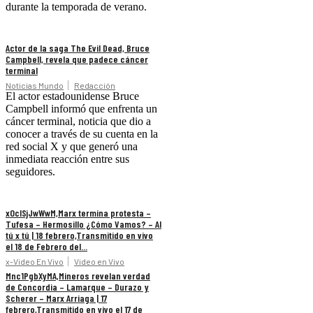
durante la temporada de verano.
Actor de la saga The Evil Dead, Bruce
Campbell, revela que padece cáncer
terminal
Noticias Mundo
Redacción
El actor estadounidense Bruce
Campbell informó que enfrenta un
cáncer terminal, noticia que dio a
conocer a través de su cuenta en la
red social X y que generó una
inmediata reacción entre sus
seguidores.
xOclSjJwWwM,Marx termina protesta –
Tufesa – Hermosillo ¿Cómo Vamos? – Al
tú x tú | 18 febrero,Transmitido en vivo
el 18 de Febrero del...
x-Video En Vivo
Video en Vivo
Mnc1PgbXyMA,Mineros revelan verdad
de Concordia – Lamarque – Durazo y
Scherer – Marx Arriaga | 17
febrero,Transmitido en vivo el 17 de