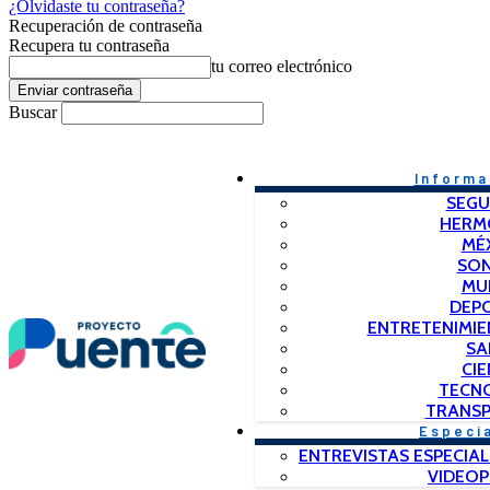
¿Olvidaste tu contraseña?
Recuperación de contraseña
Recupera tu contraseña
tu correo electrónico
Buscar
Informa
SEGU
HERM
MÉ
SO
MU
DEP
ENTRETENIMIE
SA
CIE
TECN
TRANSP
Especi
ENTREVISTAS ESPECIAL
VIDEO