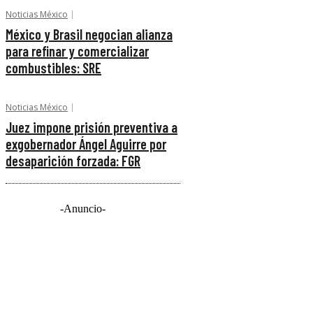
Noticias México
México y Brasil negocian alianza
para refinar y comercializar
combustibles: SRE
Noticias México
Juez impone prisión preventiva a
exgobernador Ángel Aguirre por
desaparición forzada: FGR
-Anuncio-