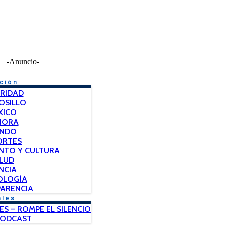
-Anuncio-
ción
RIDAD
OSILLO
XICO
NORA
NDO
ORTES
NTO Y CULTURA
LUD
NCIA
OLOGÍA
ARENCIA
ales
ES – ROMPE EL SILENCIO
PODCAST