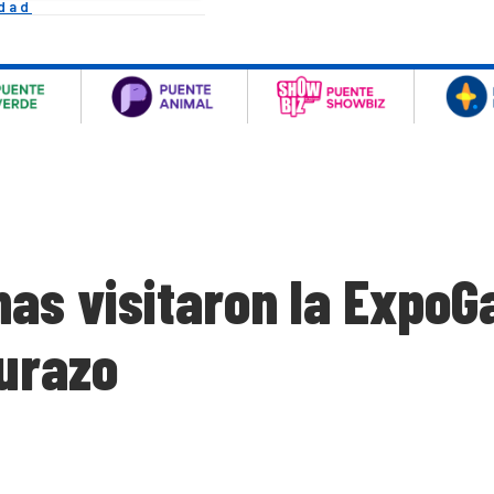
idad
nas visitaron la ExpoG
Durazo