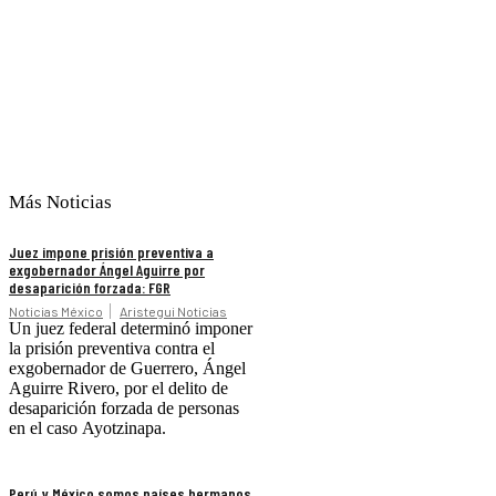
Más Noticias
Juez impone prisión preventiva a
exgobernador Ángel Aguirre por
desaparición forzada: FGR
Noticias México
Aristegui Noticias
Un juez federal determinó imponer
la prisión preventiva contra el
exgobernador de Guerrero, Ángel
Aguirre Rivero, por el delito de
desaparición forzada de personas
en el caso Ayotzinapa.
Perú y México somos países hermanos,