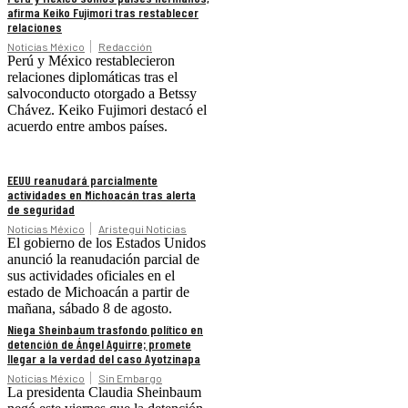
afirma Keiko Fujimori tras restablecer
relaciones
Noticias México
Redacción
Perú y México restablecieron
relaciones diplomáticas tras el
salvoconducto otorgado a Betssy
Chávez. Keiko Fujimori destacó el
acuerdo entre ambos países.
EEUU reanudará parcialmente
actividades en Michoacán tras alerta
de seguridad
Noticias México
Aristegui Noticias
El gobierno de los Estados Unidos
anunció la reanudación parcial de
sus actividades oficiales en el
estado de Michoacán a partir de
mañana, sábado 8 de agosto.
Niega Sheinbaum trasfondo político en
detención de Ángel Aguirre; promete
llegar a la verdad del caso Ayotzinapa
Noticias México
Sin Embargo
La presidenta Claudia Sheinbaum