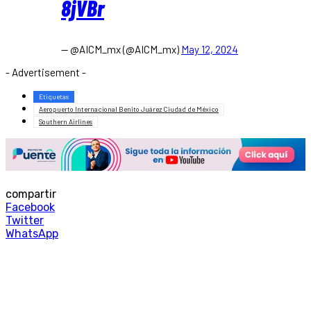
8jVBr
— @AICM_mx (@AICM_mx)
May 12, 2024
- Advertisement -
Etiquetas
Aeropuerto Internacional Benito Juárez Ciudad de México
Southern Airlines
compartir
Facebook
Twitter
WhatsApp