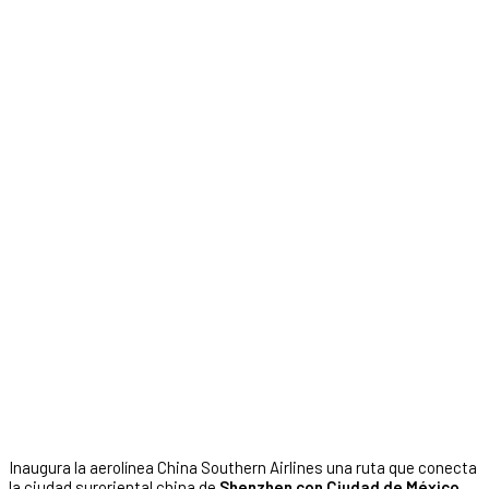
Inaugura la aerolínea China Southern Airlines una ruta que conecta
la ciudad suroriental china de
Shenzhen con Ciudad de México
,