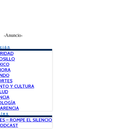
-Anuncio-
ción
RIDAD
OSILLO
XICO
NORA
NDO
ORTES
NTO Y CULTURA
LUD
NCIA
OLOGÍA
ARENCIA
ales
ES – ROMPE EL SILENCIO
PODCAST