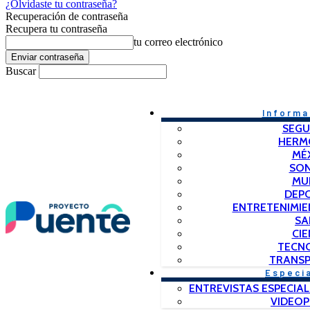
¿Olvidaste tu contraseña?
Recuperación de contraseña
Recupera tu contraseña
tu correo electrónico
Buscar
Informa
SEGU
HERM
MÉ
SO
MU
DEP
ENTRETENIMIE
SA
CIE
TECN
TRANSP
Especi
ENTREVISTAS ESPECIAL
VIDEO