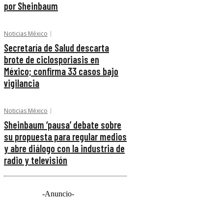
por Sheinbaum
Noticias México
Secretaría de Salud descarta
brote de ciclosporiasis en
México; confirma 33 casos bajo
vigilancia
Noticias México
Sheinbaum ‘pausa’ debate sobre
su propuesta para regular medios
y abre diálogo con la industria de
radio y televisión
-Anuncio-