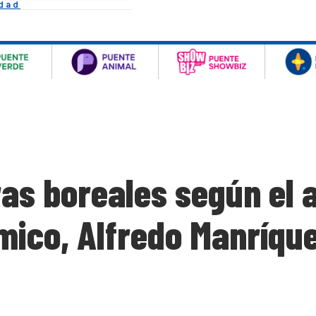
idad
as boreales según el a
mico, Alfredo Manríqu