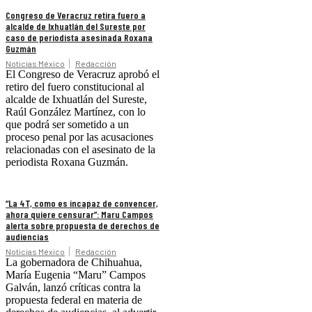
Congreso de Veracruz retira fuero a
alcalde de Ixhuatlán del Sureste por
caso de periodista asesinada Roxana
Guzmán
Noticias México
Redacción
El Congreso de Veracruz aprobó el
retiro del fuero constitucional al
alcalde de Ixhuatlán del Sureste,
Raúl González Martínez, con lo
que podrá ser sometido a un
proceso penal por las acusaciones
relacionadas con el asesinato de la
periodista Roxana Guzmán.
“La 4T, como es incapaz de convencer,
ahora quiere censurar”: Maru Campos
alerta sobre propuesta de derechos de
audiencias
Noticias México
Redacción
La gobernadora de Chihuahua,
María Eugenia “Maru” Campos
Galván, lanzó críticas contra la
propuesta federal en materia de