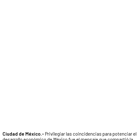
Ciudad de México.-
Privilegiar las coincidencias para potenciar el
desarrollo económico de México fue el mensaje que compartió la