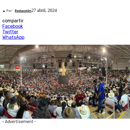
27 abril, 2024
▲ Por
Redacción
compartir
Facebook
Twitter
WhatsApp
- Advertisement -