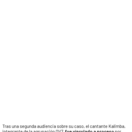
Tras una segunda audiencia sobre su caso, el cantante Kalimba,
integrante de la agrupación OV7,
fue vinculado a proceso
por