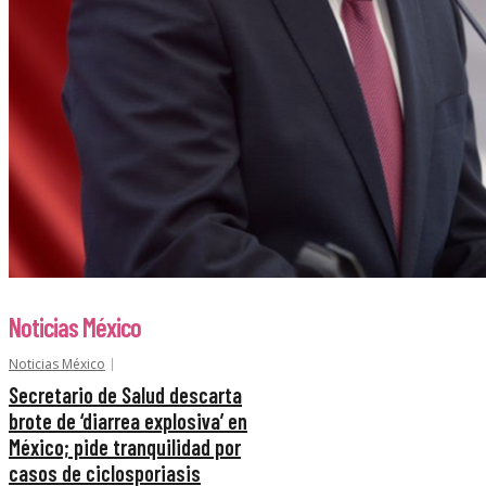
Noticias México
Noticias México
Secretario de Salud descarta
brote de ‘diarrea explosiva’ en
México; pide tranquilidad por
casos de ciclosporiasis