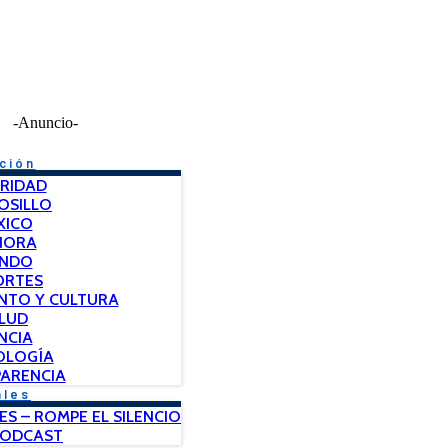
-Anuncio-
ción
RIDAD
OSILLO
XICO
NORA
NDO
ORTES
NTO Y CULTURA
LUD
NCIA
OLOGÍA
ARENCIA
ales
ES – ROMPE EL SILENCIO
PODCAST