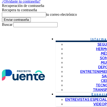
¿Olvidaste tu contraseña?
Recuperación de contraseña
Recupera tu contraseña
tu correo electrónico
Buscar
Informa
SEGU
HERM
MÉ
SO
MU
DEP
ENTRETENIMIE
SA
CIE
TECN
TRANSP
Especi
ENTREVISTAS ESPECIAL
VIDEO