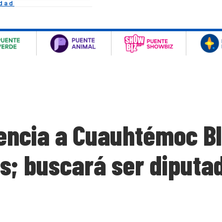
idad
cencia a Cuauhtémoc B
s; buscará ser diputad