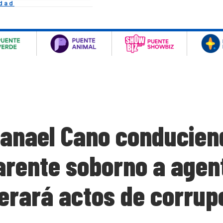
idad
anael Cano conducien
rente soborno a agent
lerará actos de corrup