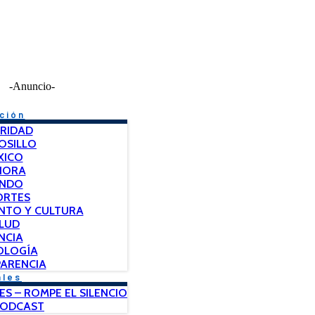
-Anuncio-
ción
RIDAD
OSILLO
XICO
NORA
NDO
ORTES
NTO Y CULTURA
LUD
NCIA
OLOGÍA
ARENCIA
ales
ES – ROMPE EL SILENCIO
PODCAST