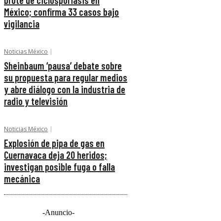
brote de ciclosporiasis en
México; confirma 33 casos bajo
vigilancia
Noticias México
Sheinbaum ‘pausa’ debate sobre
su propuesta para regular medios
y abre diálogo con la industria de
radio y televisión
Noticias México
Explosión de pipa de gas en
Cuernavaca deja 20 heridos;
investigan posible fuga o falla
mecánica
-Anuncio-