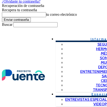
¿Olvidaste tu contraseña?
Recuperación de contraseña
Recupera tu contraseña
tu correo electrónico
Buscar
Informa
SEGU
HERM
MÉ
SO
MU
DEP
ENTRETENIMIE
SA
CIE
TECN
TRANSP
Especi
ENTREVISTAS ESPECIAL
VIDEO