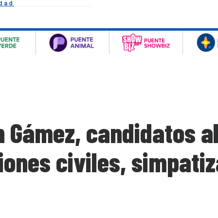
idad
n Gámez, candidatos al
ones civiles, simpati