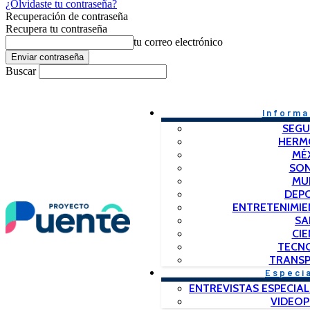
¿Olvidaste tu contraseña?
Recuperación de contraseña
Recupera tu contraseña
tu correo electrónico
Buscar
Informa
SEGU
HERM
MÉ
SO
MU
DEP
ENTRETENIMIE
SA
CIE
TECN
TRANSP
Especi
ENTREVISTAS ESPECIAL
VIDEO