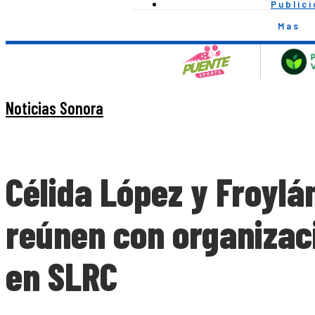
Public
Mas
Noticias Sonora
Célida López y Froylá
reúnen con organizaci
en SLRC