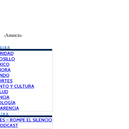
-Anuncio-
ción
RIDAD
OSILLO
XICO
NORA
NDO
ORTES
NTO Y CULTURA
LUD
NCIA
OLOGÍA
ARENCIA
ales
ES – ROMPE EL SILENCIO
PODCAST