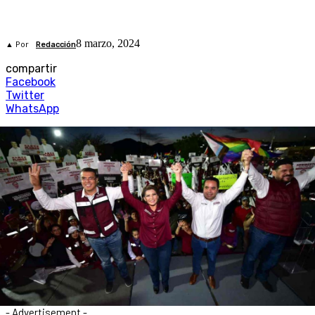
8 marzo, 2024
▲ Por
Redacción
compartir
Facebook
Twitter
WhatsApp
- Advertisement -