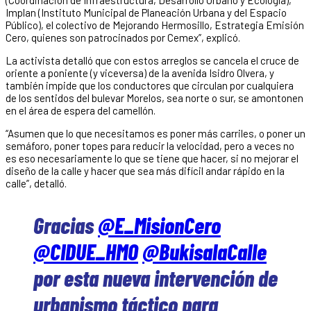
(Coordinación de Infraestructura, Desarrollo Urbano y Ecología),
Implan (Instituto Municipal de Planeación Urbana y del Espacio
Público), el colectivo de Mejorando Hermosillo, Estrategia Emisión
Cero, quienes son patrocinados por Cemex”, explicó.
La activista detalló que con estos arreglos se cancela el cruce de
oriente a poniente (y viceversa) de la avenida Isidro Olvera, y
también impide que los conductores que circulan por cualquiera
de los sentidos del bulevar Morelos, sea norte o sur, se amontonen
en el área de espera del camellón.
“Asumen que lo que necesitamos es poner más carriles, o poner un
semáforo, poner topes para reducir la velocidad, pero a veces no
es eso necesariamente lo que se tiene que hacer, si no mejorar el
diseño de la calle y hacer que sea más difícil andar rápido en la
calle”, detalló.
Gracias
@E_MisionCero
@CIDUE_HMO
@BukisalaCalle
por esta nueva intervención de
urbanismo táctico para