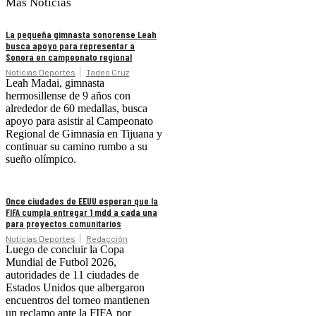
Más Noticias
La pequeña gimnasta sonorense Leah
busca apoyo para representar a
Sonora en campeonato regional
Noticias Deportes
Tadeo Cruz
Leah Madai, gimnasta
hermosillense de 9 años con
alrededor de 60 medallas, busca
apoyo para asistir al Campeonato
Regional de Gimnasia en Tijuana y
continuar su camino rumbo a su
sueño olímpico.
Once ciudades de EEUU esperan que la
FIFA cumpla entregar 1 mdd a cada una
para proyectos comunitarios
Noticias Deportes
Redacción
Luego de concluir la Copa
Mundial de Futbol 2026,
autoridades de 11 ciudades de
Estados Unidos que albergaron
encuentros del torneo mantienen
un reclamo ante la FIFA por