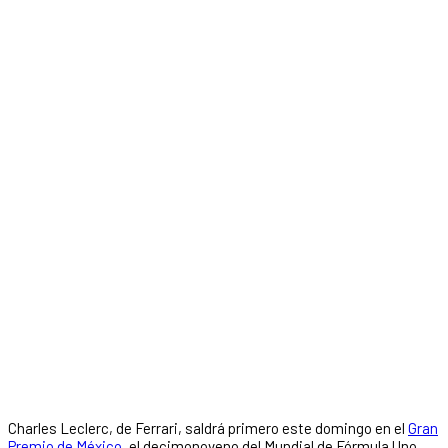
Charles Leclerc, de Ferrari, saldrá primero este domingo en el
Gran
Premio de México
, el decimonoveno del Mundial de Fórmula Uno,