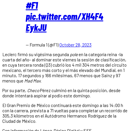
#F1
pic.twitter.com/XH4F4
EykJU
— Formula 1 (@F1)
October 28, 2023
Leclerc firmó su vigésima segunda
pole
en la categoría reina -la
cuarta del año- al dominar este viernes la sesión de clasificación,
en cuya tercera ronda (Q3) cubrió los 4 mil 304 metros del circuito
mexicano, el tercero más corto y el más elevado del Mundial, en 1
minuto, 17 segundos y 166 milésimas, 67 menos que Sainz y 97
menos que
Mad Max
.
Por su parte,
Checo
Pérez culminó en la quinta posición, desde
donde intentará aspirar al podio este domingo.
El Gran Premio de México continuará este domingo a las 14:00 h
con la carrera, prevista a 71 vueltas para completar un recorrido de
305,3 kilómetros en el Autódromo Hermanos Rodríguez de la
Ciudad de México.
Con información de López-Dóriga Digital y EFE