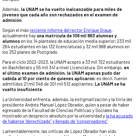
Además,
la UNAM se ha vuelto inalcanzable para miles de
jóvenes que cada año son rechazados en el examen de
admisión
.
Según el más
reciente informe del rector Enrique Graue
,
actualmente hay
una matrícula de 106 mil 863 alumnas y
alumnos
en los 14 planteles de educación media superior; 233 mil
264 estudiantes en las 132 licenciaturas y 32 mil 988 alumnos en
los 252 planes de Postgrado.
Para el ciclo 2022-2023, la UNAM aceptó a 33 mil 722 estudiantes
en Bachillerato y 55 mil 341 a nivel Licenciatura. Sin embargo,
en
el último examen de admisión, la UNAM apenas pudo dar
cabida al 10 por ciento de quienes aplicaron
; es decir, fueron
admitidos 21 mil 346 de 201 mil 512 aspirantes.
La UNAM se ha
vuelto insuficiente
.
La Universidad enfrenta, además, la estigmatización y la tirria del
presidente Andrés Manuel López Obrador, quien a pesar de haber
egresado de la Facultad de Ciencias Políticas y Sociales ha
mostrado un desprecio absoluto por la universidad y
la ha acusado
de haberse “derechizado” y llenado de “conservadores”
.
Lamentablemente, las críticas de López Obrador han sido