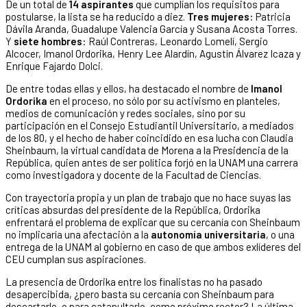
De un total de
14 aspirantes
que cumplían los requisitos para
postularse, la lista se ha reducido a diez.
Tres mujeres
: Patricia
Dávila Aranda, Guadalupe Valencia García y Susana Acosta Torres.
Y
siete hombres
: Raúl Contreras, Leonardo Lomelí, Sergio
Alcocer, Imanol Ordorika, Henry Lee Alardín, Agustín Álvarez Icaza y
Enrique Fajardo Dolci.
De entre todas ellas y ellos, ha destacado el nombre de
Imanol
Ordorika
en el proceso, no sólo por su activismo en planteles,
medios de comunicación y redes sociales, sino por su
participación en el Consejo Estudiantil Universitario, a mediados
de los 80, y el hecho de haber coincidido en esa lucha con Claudia
Sheinbaum, la virtual candidata de Morena a la Presidencia de la
República, quien antes de ser política forjó en la UNAM una carrera
como investigadora y docente de la Facultad de Ciencias.
Con trayectoria propia y un plan de trabajo que no hace suyas las
críticas absurdas del presidente de la República, Ordorika
enfrentará el problema de explicar que su cercanía con Sheinbaum
no implicaría una afectación a la
autonomía universitaria
, o una
entrega de la UNAM al gobierno en caso de que ambos exlíderes del
CEU cumplan sus aspiraciones.
La presencia de Ordorika entre los finalistas no ha pasado
desapercibida, ¿pero basta su cercanía con Sheinbaum para
descartarlo, o para catapultarlo, como próximo rector? La última