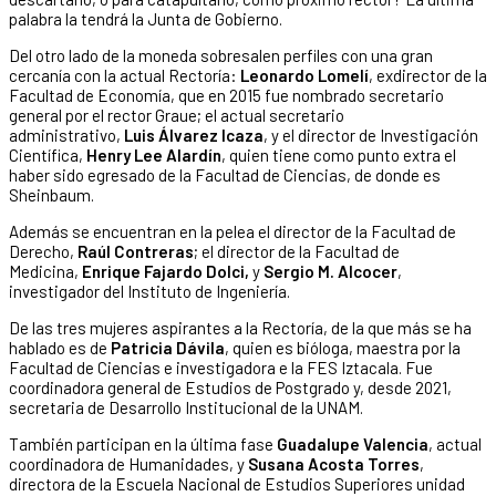
palabra la tendrá la Junta de Gobierno.
Del otro lado de la moneda sobresalen perfiles con una gran
cercanía con la actual Rectoría:
Leonardo Lomelí
, exdirector de la
Facultad de Economía, que en 2015 fue nombrado secretario
general por el rector Graue; el actual secretario
administrativo,
Luis Álvarez Icaza
, y el director de Investigación
Científica,
Henry Lee Alardín
, quien tiene como punto extra el
haber sido egresado de la Facultad de Ciencias, de donde es
Sheinbaum.
Además se encuentran en la pelea el director de la Facultad de
Derecho,
Raúl Contreras
; el director de la Facultad de
Medicina,
Enrique Fajardo Dolci,
y
Sergio M. Alcocer
,
investigador del Instituto de Ingeniería.
De las tres mujeres aspirantes a la Rectoría, de la que más se ha
hablado es de
Patricia Dávila
, quien es bióloga, maestra por la
Facultad de Ciencias e investigadora e la FES Iztacala. Fue
coordinadora general de Estudios de Postgrado y, desde 2021,
secretaria de Desarrollo Institucional de la UNAM.
También participan en la última fase
Guadalupe Valencia
, actual
coordinadora de Humanidades, y
Susana Acosta Torres
,
directora de la Escuela Nacional de Estudios Superiores unidad