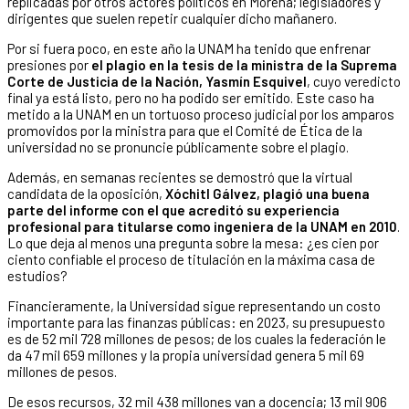
replicadas por otros actores políticos en Morena; legisladores y
dirigentes que suelen repetir cualquier dicho mañanero.
Por si fuera poco, en este año la UNAM ha tenido que enfrenar
presiones por
el plagio en la tesis de la ministra de la Suprema
Corte de Justicia de la Nación, Yasmín Esquivel
, cuyo veredicto
final ya está listo, pero no ha podido ser emitido. Este caso ha
metido a la UNAM en un tortuoso proceso judicial por los amparos
promovidos por la ministra para que el Comité de Ética de la
universidad no se pronuncie públicamente sobre el plagio.
Además, en semanas recientes se demostró que la virtual
candidata de la oposición,
Xóchitl Gálvez, plagió una buena
parte del informe con el que acreditó su experiencia
profesional para titularse como ingeniera de la UNAM en 2010
.
Lo que deja al menos una pregunta sobre la mesa: ¿es cien por
ciento confiable el proceso de titulación en la máxima casa de
estudios?
Financieramente, la Universidad sigue representando un costo
importante para las finanzas públicas: en 2023, su presupuesto
es de 52 mil 728 millones de pesos; de los cuales la federación le
da 47 mil 659 millones y la propia universidad genera 5 mil 69
millones de pesos.
De esos recursos, 32 mil 438 millones van a docencia; 13 mil 906