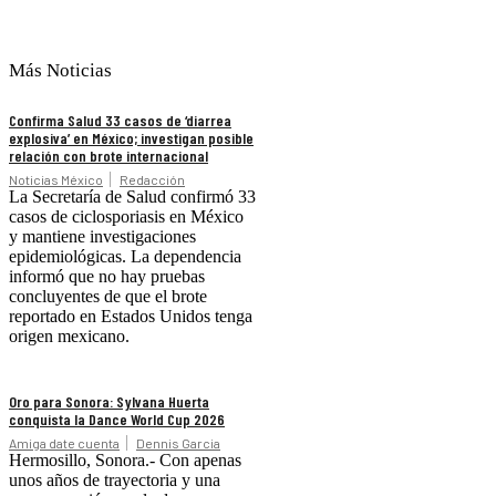
Más Noticias
Confirma Salud 33 casos de ‘diarrea
explosiva’ en México; investigan posible
relación con brote internacional
Noticias México
Redacción
La Secretaría de Salud confirmó 33
casos de ciclosporiasis en México
y mantiene investigaciones
epidemiológicas. La dependencia
informó que no hay pruebas
concluyentes de que el brote
reportado en Estados Unidos tenga
origen mexicano.
Oro para Sonora: Sylvana Huerta
conquista la Dance World Cup 2026
Amiga date cuenta
Dennis Garcia
Hermosillo, Sonora.- Con apenas
unos años de trayectoria y una