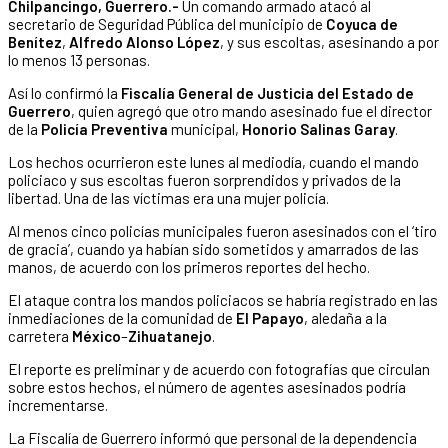
Chilpancingo, Guerrero.-
Un comando armado atacó al
secretario de Seguridad Pública del municipio de
Coyuca de
Benítez
,
Alfredo Alonso López
, y sus escoltas, asesinando a por
lo menos 13 personas.
Así lo confirmó la
Fiscalía General de Justicia del Estado de
Guerrero
, quien agregó que otro mando asesinado fue el director
de la
Policía Preventiva
municipal,
Honorio Salinas Garay
.
Los hechos ocurrieron este lunes al mediodía, cuando el mando
policiaco y sus escoltas fueron sorprendidos y privados de la
libertad. Una de las víctimas era una mujer policía.
Al menos cinco policías municipales fueron asesinados con el ‘tiro
de gracia’, cuando ya habían sido sometidos y amarrados de las
manos, de acuerdo con los primeros reportes del hecho.
El ataque contra los mandos policiacos se habría registrado en las
inmediaciones de la comunidad de
El Papayo
, aledaña a la
carretera
México
–
Zihuatanejo
.
El reporte es preliminar y de acuerdo con fotografías que circulan
sobre estos hechos, el número de agentes asesinados podría
incrementarse.
La Fiscalía de Guerrero informó que personal de la dependencia