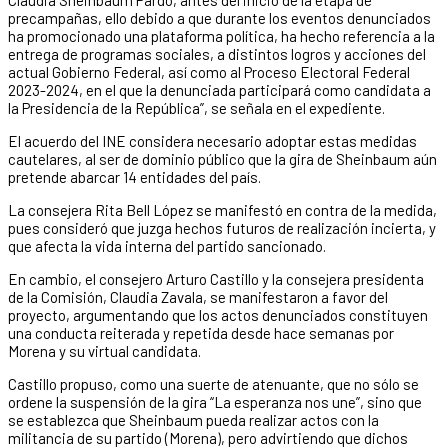
Claudia Sheinbaum Pardo, antes del inicio de la etapa de
precampañas, ello debido a que durante los eventos denunciados
ha promocionado una plataforma política, ha hecho referencia a la
entrega de programas sociales, a distintos logros y acciones del
actual Gobierno Federal, así como al Proceso Electoral Federal
2023-2024, en el que la denunciada participará como candidata a
la Presidencia de la República”, se señala en el expediente.
El acuerdo del INE considera necesario adoptar estas medidas
cautelares, al ser de dominio público que la gira de Sheinbaum aún
pretende abarcar 14 entidades del país.
La consejera Rita Bell López se manifestó en contra de la medida,
pues consideró que juzga hechos futuros de realización incierta, y
que afecta la vida interna del partido sancionado.
En cambio, el consejero Arturo Castillo y la consejera presidenta
de la Comisión, Claudia Zavala, se manifestaron a favor del
proyecto, argumentando que los actos denunciados constituyen
una conducta reiterada y repetida desde hace semanas por
Morena y su virtual candidata.
Castillo propuso, como una suerte de atenuante, que no sólo se
ordene la suspensión de la gira “La esperanza nos une”, sino que
se establezca que Sheinbaum pueda realizar actos con la
militancia de su partido (Morena), pero advirtiendo que dichos