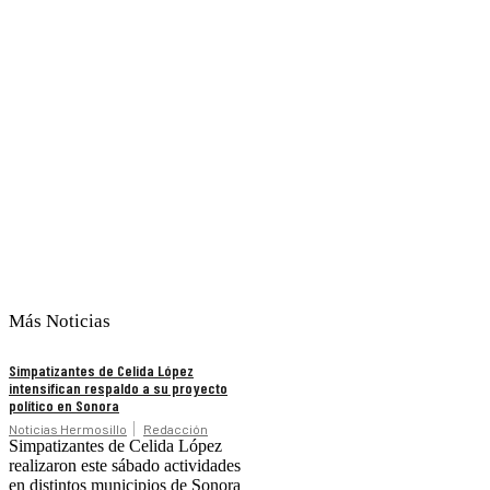
Más Noticias
Simpatizantes de Celida López
intensifican respaldo a su proyecto
político en Sonora
Noticias Hermosillo
Redacción
Simpatizantes de Celida López
realizaron este sábado actividades
en distintos municipios de Sonora