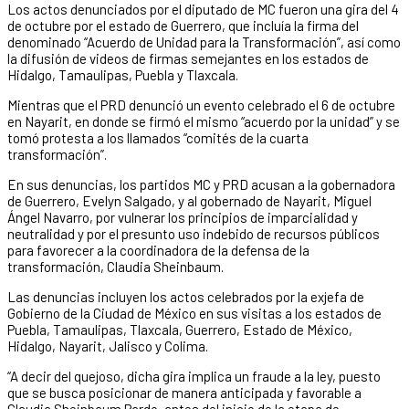
Los actos denunciados por el diputado de MC fueron una gira del 4
de octubre por el estado de Guerrero, que incluía la firma del
denominado “Acuerdo de Unidad para la Transformación”, así como
la difusión de videos de firmas semejantes en los estados de
Hidalgo, Tamaulipas, Puebla y Tlaxcala.
Mientras que el PRD denunció un evento celebrado el 6 de octubre
en Nayarit, en donde se firmó el mismo “acuerdo por la unidad” y se
tomó protesta a los llamados “comités de la cuarta
transformación”.
En sus denuncias, los partidos MC y PRD acusan a la gobernadora
de Guerrero, Evelyn Salgado, y al gobernado de Nayarit, Miguel
Ángel Navarro, por vulnerar los principios de imparcialidad y
neutralidad y por el presunto uso indebido de recursos públicos
para favorecer a la coordinadora de la defensa de la
transformación, Claudia Sheinbaum.
Las denuncias incluyen los actos celebrados por la exjefa de
Gobierno de la Ciudad de México en sus visitas a los estados de
Puebla, Tamaulipas, Tlaxcala, Guerrero, Estado de México,
Hidalgo, Nayarit, Jalisco y Colima.
“A decir del quejoso, dicha gira implica un fraude a la ley, puesto
que se busca posicionar de manera anticipada y favorable a