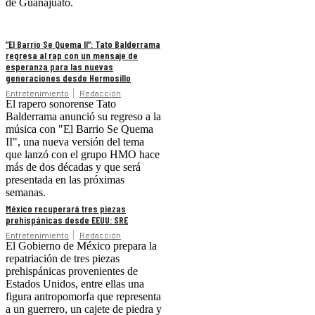
de Guanajuato.
“El Barrio Se Quema II”: Tato Balderrama
regresa al rap con un mensaje de
esperanza para las nuevas
generaciones desde Hermosillo
Entretenimiento
Redacción
El rapero sonorense Tato
Balderrama anunció su regreso a la
música con "El Barrio Se Quema
II", una nueva versión del tema
que lanzó con el grupo HMO hace
más de dos décadas y que será
presentada en las próximas
semanas.
México recuperará tres piezas
prehispánicas desde EEUU: SRE
Entretenimiento
Redacción
El Gobierno de México prepara la
repatriación de tres piezas
prehispánicas provenientes de
Estados Unidos, entre ellas una
figura antropomorfa que representa
a un guerrero, un cajete de piedra y