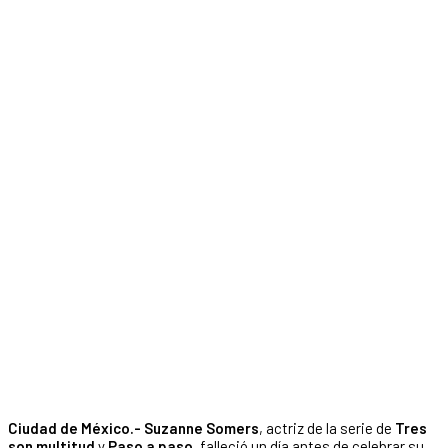
Ciudad de México.- Suzanne Somers
, actriz de la serie de
Tres
son multitud
y
Paso a paso
, falleció un día antes de celebrar su