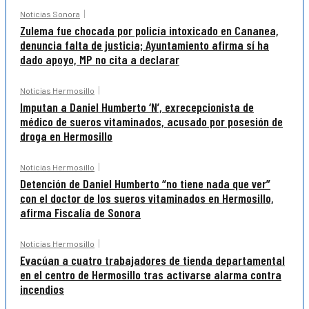
Noticias Sonora
Zulema fue chocada por policía intoxicado en Cananea,
denuncia falta de justicia; Ayuntamiento afirma sí ha
dado apoyo, MP no cita a declarar
Noticias Hermosillo
Imputan a Daniel Humberto ‘N’, exrecepcionista de
médico de sueros vitaminados, acusado por posesión de
droga en Hermosillo
Noticias Hermosillo
Detención de Daniel Humberto “no tiene nada que ver”
con el doctor de los sueros vitaminados en Hermosillo,
afirma Fiscalía de Sonora
Noticias Hermosillo
Evacúan a cuatro trabajadores de tienda departamental
en el centro de Hermosillo tras activarse alarma contra
incendios