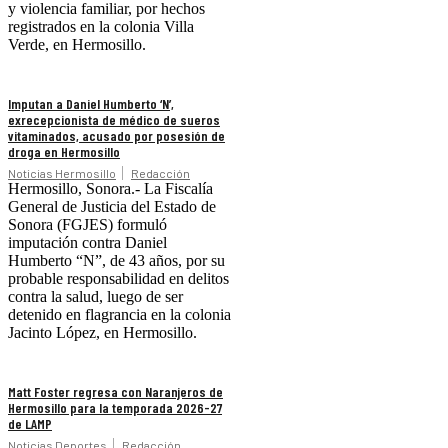
y violencia familiar, por hechos
registrados en la colonia Villa
Verde, en Hermosillo.
Imputan a Daniel Humberto ‘N’,
exrecepcionista de médico de sueros
vitaminados, acusado por posesión de
droga en Hermosillo
Noticias Hermosillo
Redacción
Hermosillo, Sonora.- La Fiscalía
General de Justicia del Estado de
Sonora (FGJES) formuló
imputación contra Daniel
Humberto “N”, de 43 años, por su
probable responsabilidad en delitos
contra la salud, luego de ser
detenido en flagrancia en la colonia
Jacinto López, en Hermosillo.
Matt Foster regresa con Naranjeros de
Hermosillo para la temporada 2026-27
de LAMP
Noticias Deportes
Redacción