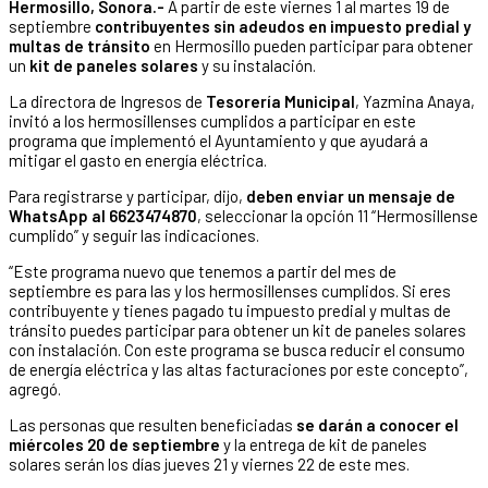
Hermosillo, Sonora.-
A partir de este viernes 1 al martes 19 de
septiembre
contribuyentes sin adeudos en impuesto predial y
multas de tránsito
en Hermosillo pueden participar para obtener
un
kit de paneles solares
y su instalación.
La directora de Ingresos de
Tesorería Municipal
, Yazmina Anaya,
invitó a los hermosillenses cumplidos a participar en este
programa que implementó el Ayuntamiento y que ayudará a
mitigar el gasto en energía eléctrica.
Para registrarse y participar, dijo,
deben enviar un mensaje de
WhatsApp al 6623474870
, seleccionar la opción 11 “Hermosillense
cumplido” y seguir las indicaciones.
“Este programa nuevo que tenemos a partir del mes de
septiembre es para las y los hermosillenses cumplidos. Si eres
contribuyente y tienes pagado tu impuesto predial y multas de
tránsito puedes participar para obtener un kit de paneles solares
con instalación. Con este programa se busca reducir el consumo
de energía eléctrica y las altas facturaciones por este concepto”,
agregó.
Las personas que resulten beneficiadas
se darán a conocer el
miércoles 20 de septiembre
y la entrega de kit de paneles
solares serán los días jueves 21 y viernes 22 de este mes.