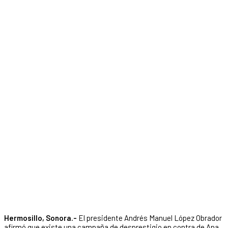
Hermosillo, Sonora.-
El presidente Andrés Manuel López Obrador
afirmó que existe una campaña de desprestigio en contra de Ana