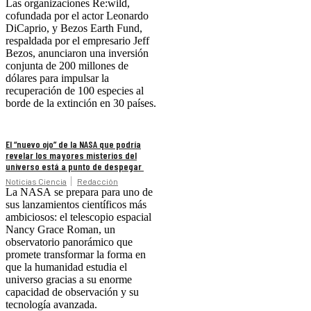
Las organizaciones Re:wild,
cofundada por el actor Leonardo
DiCaprio, y Bezos Earth Fund,
respaldada por el empresario Jeff
Bezos, anunciaron una inversión
conjunta de 200 millones de
dólares para impulsar la
recuperación de 100 especies al
borde de la extinción en 30 países.
El “nuevo ojo” de la NASA que podría
revelar los mayores misterios del
universo está a punto de despegar
Noticias Ciencia
Redacción
La NASA se prepara para uno de
sus lanzamientos científicos más
ambiciosos: el telescopio espacial
Nancy Grace Roman, un
observatorio panorámico que
promete transformar la forma en
que la humanidad estudia el
universo gracias a su enorme
capacidad de observación y su
tecnología avanzada.