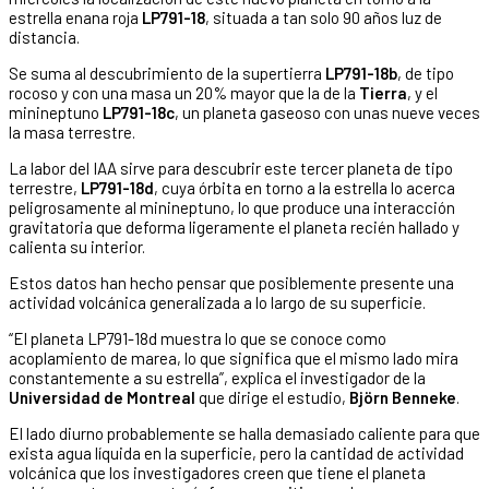
estrella enana roja
LP791-18
, situada a tan solo 90 años luz de
distancia.
Se suma al descubrimiento de la supertierra
LP791-18b
, de tipo
rocoso y con una masa un 20% mayor que la de la
Tierra
, y el
minineptuno
LP791-18c
, un planeta gaseoso con unas nueve veces
la masa terrestre.
La labor del IAA sirve para descubrir este tercer planeta de tipo
terrestre,
LP791-18d
, cuya órbita en torno a la estrella lo acerca
peligrosamente al minineptuno, lo que produce una interacción
gravitatoria que deforma ligeramente el planeta recién hallado y
calienta su interior.
Estos datos han hecho pensar que posiblemente presente una
actividad volcánica generalizada a lo largo de su superficie.
“El planeta LP791-18d muestra lo que se conoce como
acoplamiento de marea, lo que significa que el mismo lado mira
constantemente a su estrella”, explica el investigador de la
Universidad de Montreal
que dirige el estudio,
Björn Benneke
.
El lado diurno probablemente se halla demasiado caliente para que
exista agua líquida en la superficie, pero la cantidad de actividad
volcánica que los investigadores creen que tiene el planeta