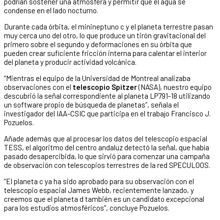
podrían sostener una atmósfera y permitir que el agua se
condense en el lado nocturno.
Durante cada órbita, el minineptuno c y el planeta terrestre pasan
muy cerca uno del otro, lo que produce un tirón gravitacional del
primero sobre el segundo y deformaciones en su órbita que
pueden crear suficiente fricción interna para calentar el interior
del planeta y producir actividad volcánica.
“Mientras el equipo de la Universidad de Montreal analizaba
observaciones con el
telescopio Spitzer
(NASA), nuestro equipo
descubrió la señal correspondiente al planeta LP791-18 utilizando
un software propio de búsqueda de planetas”, señala el
investigador del IAA-CSIC que participa en el trabajo Francisco J.
Pozuelos.
Añade además que al procesar los datos del telescopio espacial
TESS, el algoritmo del centro andaluz detectó la señal, que había
pasado desapercibida, lo que sirvió para comenzar una campaña
de observación con telescopios terrestres de la red SPECULOOS.
“El planeta c ya ha sido aprobado para su observación con el
telescopio espacial James Webb, recientemente lanzado, y
creemos que el planeta d también es un candidato excepcional
para los estudios atmosféricos”, concluye Pozuelos.