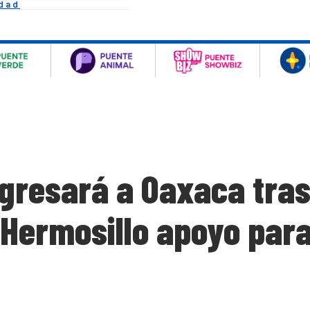
idad
egresará a Oaxaca tras
 Hermosillo apoyo par