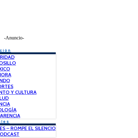
-Anuncio-
ción
RIDAD
OSILLO
XICO
NORA
NDO
ORTES
NTO Y CULTURA
LUD
NCIA
OLOGÍA
ARENCIA
ales
ES – ROMPE EL SILENCIO
PODCAST