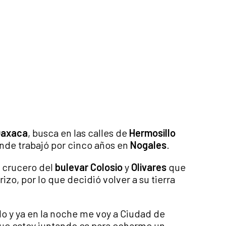
axaca
, busca en las calles de
Hermosillo
nde trabajó por cinco años en
Nogales
.
 crucero del
bulevar Colosio
y
Olivares
que
izo, por lo que decidió volver a su tierra
o y ya en la noche me voy a Ciudad de
 que estoy juntando es para echarme un