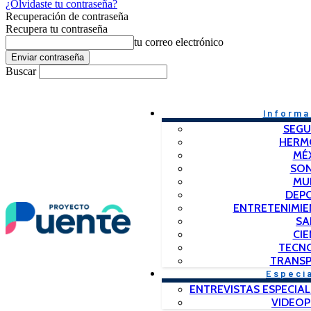
¿Olvidaste tu contraseña?
Recuperación de contraseña
Recupera tu contraseña
tu correo electrónico
Buscar
Informa
SEGU
HERM
MÉ
SO
MU
DEP
ENTRETENIMIE
SA
CIE
TECN
TRANSP
Especi
ENTREVISTAS ESPECIAL
VIDEO