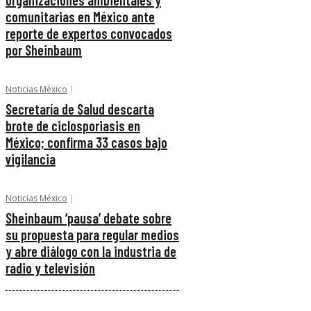
organizaciones ambientales y
comunitarias en México ante
reporte de expertos convocados
por Sheinbaum
Noticias México
Secretaría de Salud descarta
brote de ciclosporiasis en
México; confirma 33 casos bajo
vigilancia
Noticias México
Sheinbaum ‘pausa’ debate sobre
su propuesta para regular medios
y abre diálogo con la industria de
radio y televisión