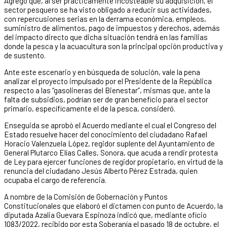
Agregó que, al ser prácticamente incosteable su adquisición, el
sector pesquero se ha visto obligado a reducir sus actividades,
con repercusiones serias en la derrama económica, empleos,
suministro de alimentos, pago de impuestos y derechos, además
del impacto directo que dicha situación tendrá en las familias
donde la pesca y la acuacultura son la principal opción productiva y
de sustento.
Ante este escenario y en búsqueda de solución, vale la pena
analizar el proyecto impulsado por el Presidente de la República
respecto a las “gasolineras del Bienestar”, mismas que, ante la
falta de subsidios, podrían ser de gran beneficio para el sector
primario, específicamente el de la pesca, consideró.
Enseguida se aprobó el Acuerdo mediante el cual el Congreso del
Estado resuelve hacer del conocimiento del ciudadano Rafael
Horacio Valenzuela López, regidor suplente del Ayuntamiento de
General Plutarco Elías Calles, Sonora, que acuda a rendir protesta
de Ley para ejercer funciones de regidor propietario, en virtud de la
renuncia del ciudadano Jesús Alberto Pérez Estrada, quien
ocupaba el cargo de referencia.
A nombre de la Comisión de Gobernación y Puntos
Constitucionales que elaboró el dictamen con punto de Acuerdo, la
diputada Azalia Guevara Espinoza indicó que, mediante oficio
1083/2022, recibido por esta Soberanía el pasado 18 de octubre, el