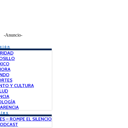
-Anuncio-
ción
RIDAD
OSILLO
XICO
NORA
NDO
ORTES
NTO Y CULTURA
LUD
NCIA
OLOGÍA
ARENCIA
ales
ES – ROMPE EL SILENCIO
PODCAST