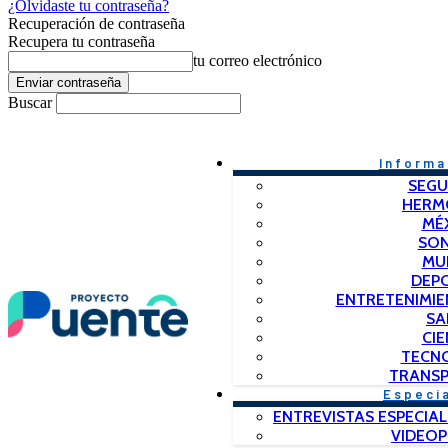
¿Olvidaste tu contraseña?
Recuperación de contraseña
Recupera tu contraseña
tu correo electrónico
Buscar
Informa
SEGU
HERM
MÉ
SO
MU
DEP
ENTRETENIMIE
SA
CIE
TECN
TRANSP
Especi
ENTREVISTAS ESPECIAL
VIDEO