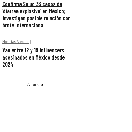
Confirma Salud 33 casos de
‘diarrea explosiva’ en México;
investigan posible relación con
brote internacional
Noticias México
Van entre 12 y 19 influencers
asesinados en México desde
2024
-Anuncio-