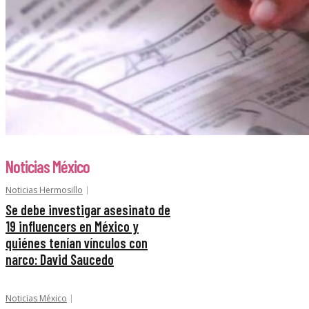
Noticias México
Noticias Hermosillo
Se debe investigar asesinato de
19 influencers en México y
quiénes tenían vínculos con
narco: David Saucedo
Noticias México