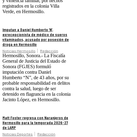
y violencia familiar, por hechos
registrados en la colonia Villa
Verde, en Hermosillo.
Imputan a Daniel Humberto ‘N’,
exrecepcionista de médico de sueros
vitaminados, acusado por posesión de
droga en Hermosillo
Noticias Hermosillo
Redacción
Hermosillo, Sonora.- La Fiscalía
General de Justicia del Estado de
Sonora (FGJES) formuló
imputación contra Daniel
Humberto “N”, de 43 años, por su
probable responsabilidad en delitos
contra la salud, luego de ser
detenido en flagrancia en la colonia
Jacinto López, en Hermosillo.
Matt Foster regresa con Naranjeros de
Hermosillo para la temporada 2026-27
de LAMP
Noticias Deportes
Redacción