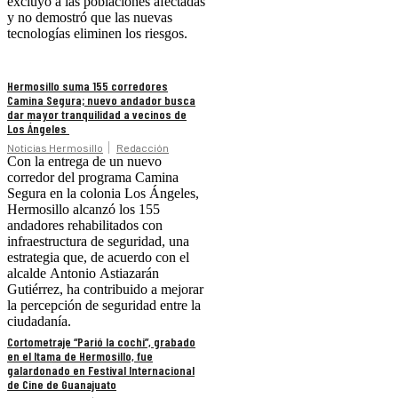
excluyó a las poblaciones afectadas
y no demostró que las nuevas
tecnologías eliminen los riesgos.
Hermosillo suma 155 corredores
Camina Segura; nuevo andador busca
dar mayor tranquilidad a vecinos de
Los Ángeles
Noticias Hermosillo
Redacción
Con la entrega de un nuevo
corredor del programa Camina
Segura en la colonia Los Ángeles,
Hermosillo alcanzó los 155
andadores rehabilitados con
infraestructura de seguridad, una
estrategia que, de acuerdo con el
alcalde Antonio Astiazarán
Gutiérrez, ha contribuido a mejorar
la percepción de seguridad entre la
ciudadanía.
Cortometraje “Parió la cochi”, grabado
en el Itama de Hermosillo, fue
galardonado en Festival Internacional
de Cine de Guanajuato