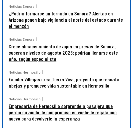
Noticias Sonora
¿Podría formarse un tornado en Sonora? Alertas en
Arizona ponen bajo vigilancia el norte del estado durante
el monzón
Noticias Sonora
Crece almacenamiento de agua en presas de Sonora,
superan niveles de agosto 2025; podrían llenarse este
año, según especialista
Noticias Hermosillo
Familia Villegas crea Tierra Viva, proyecto que rescata
abejas y promueve vida sustentable en Hermosillo
Noticias Hermosillo
Empresaria de Hermosillo sorprende a pasajera que
perdió su anillo de compromiso en vuelo: le regala uno
nuevo para devolverle la esperanza