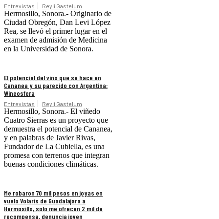
Entrevistas
Reyli Gastelum
Hermosillo, Sonora.- Originario de
Ciudad Obregón, Dan Levi López
Rea, se llevó el primer lugar en el
examen de admisión de Medicina
en la Universidad de Sonora.
El potencial del vino que se hace en
Cananea y su parecido con Argentina:
Wineosfera
Entrevistas
Reyli Gastelum
Hermosillo, Sonora.- El viñedo
Cuatro Sierras es un proyecto que
demuestra el potencial de Cananea,
y en palabras de Javier Rivas,
Fundador de La Cubiella, es una
promesa con terrenos que integran
buenas condiciones climáticas.
Me robaron 70 mil pesos en joyas en
vuelo Volaris de Guadalajara a
Hermosillo, solo me ofrecen 2 mil de
recompensa, denuncia joven