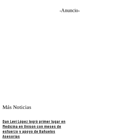
-Anuncio-
Más Noticias
Dan Levi López logró primer lugar en
Medicina en Unison con meses de
esfuerzo y apoyo de Bañuelos
Asesorías