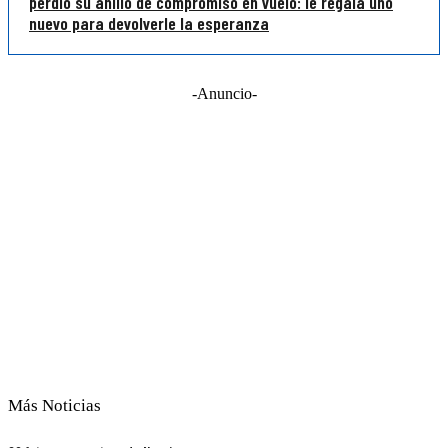
perdió su anillo de compromiso en vuelo: le regala uno
nuevo para devolverle la esperanza
-Anuncio-
Más Noticias