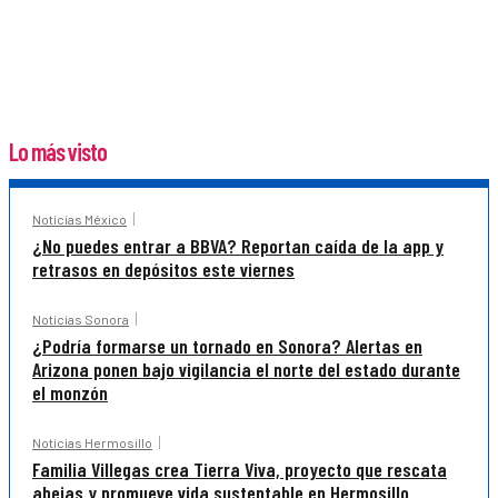
Lo más visto
Noticias México
¿No puedes entrar a BBVA? Reportan caída de la app y
retrasos en depósitos este viernes
Noticias Sonora
¿Podría formarse un tornado en Sonora? Alertas en
Arizona ponen bajo vigilancia el norte del estado durante
el monzón
Noticias Hermosillo
Familia Villegas crea Tierra Viva, proyecto que rescata
abejas y promueve vida sustentable en Hermosillo