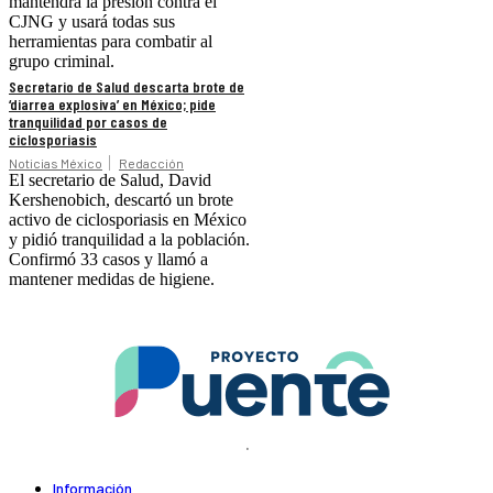
mantendrá la presión contra el
CJNG y usará todas sus
herramientas para combatir al
grupo criminal.
Secretario de Salud descarta brote de
‘diarrea explosiva’ en México; pide
tranquilidad por casos de
ciclosporiasis
Noticias México
Redacción
El secretario de Salud, David
Kershenobich, descartó un brote
activo de ciclosporiasis en México
y pidió tranquilidad a la población.
Confirmó 33 casos y llamó a
mantener medidas de higiene.
.
Información