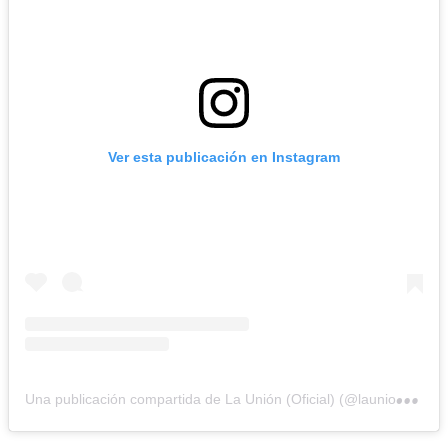
Ver esta publicación en Instagram
U
na publicación compartida de La Unión (Oficial) (@launionmundotour)