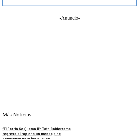
-Anuncio-
Más Noticias
“El Barrio Se Quema II”: Tato Balderrama
regresa al rap con un mensaje de
esperanza para las nuevas