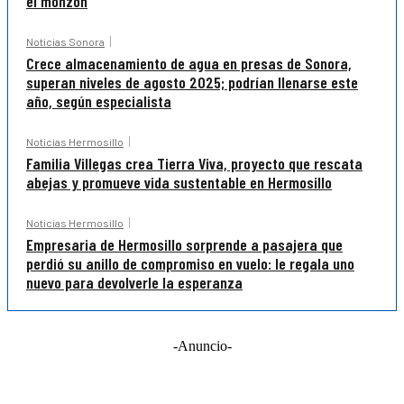
el monzón
Noticias Sonora
Crece almacenamiento de agua en presas de Sonora,
superan niveles de agosto 2025; podrían llenarse este
año, según especialista
Noticias Hermosillo
Familia Villegas crea Tierra Viva, proyecto que rescata
abejas y promueve vida sustentable en Hermosillo
Noticias Hermosillo
Empresaria de Hermosillo sorprende a pasajera que
perdió su anillo de compromiso en vuelo: le regala uno
nuevo para devolverle la esperanza
-Anuncio-