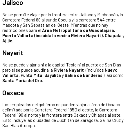
Jalisco
No se permite viajar por la frontera entre Jalisco y Michoacán, la
Carretera Federal 80 al sur de Cocula y la carretera 544 entre
Mascota y San Sebastián del Oeste. Mientras que no hay
restricciones para el
Área Metropolitana de Guadalajara,
Puerto Vallarta (incluida la vecina Riviera Nayarit), Chapala
y
Ajijíc.
Nayarit
No se puede viajar a ni a la capital Tepic ni al puerto de San Blas
pero sí se puede acudir a la
Riviera Nayarit
(incluidos
Nuevo
Vallarta, Punta Mita, Sayulita
y
Bahía de Banderas
), así como
Santa María del Oro.
Oaxaca
Los empleados del gobierno no pueden viajar al área de Oaxaca
delimitada por la Carretera Federal 185D al oeste, la Carretera
Federal 190 al norte y la frontera entre Oaxaca y Chiapas al este.
Esto incluye las ciudades de Juchitán de Zaragoza, Salina Cruz y
San Blas Atempa.