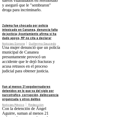
sueros vitaminados en Hermosillo
y aseguró que le "sembraron"
droga para incriminarlo.
Zulema fue chocada por policía
intoxicado en Cananea, denuncia falta
de justicia; Ayuntamiento afirma sí ha
dado apoyo, MP no cita a declarar
Noticias Sonora
Guillermo Saucedo
Una mujer denunció que un policía
municipal de Cananea
presuntamente provocó un
accidente que le dejó fracturas y
acusa retrasos en el proceso
judicial para obtener justicia.
Van al menos 21 exgobernadores
detenidos en lo que va del siglo por
narcotráfico, corrupción, delincuencia
organizada y otros delitos
Noticias México
Redacción
Con la detención de Ángel
Aguirre, suman al menos 21