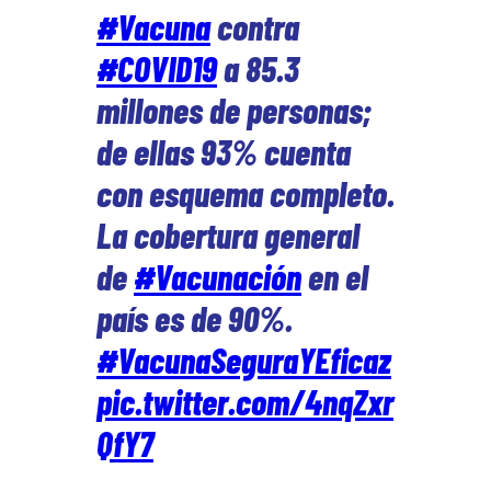
#Vacuna
contra
#COVID19
a 85.3
millones de personas;
de ellas 93% cuenta
con esquema completo.
La cobertura general
de
#Vacunación
en el
país es de 90%.
#VacunaSeguraYEficaz
pic.twitter.com/4nqZxr
QfY7