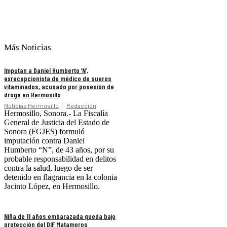
Más Noticias
Imputan a Daniel Humberto ‘N’,
exrecepcionista de médico de sueros
vitaminados, acusado por posesión de
droga en Hermosillo
Noticias Hermosillo
Redacción
Hermosillo, Sonora.- La Fiscalía
General de Justicia del Estado de
Sonora (FGJES) formuló
imputación contra Daniel
Humberto “N”, de 43 años, por su
probable responsabilidad en delitos
contra la salud, luego de ser
detenido en flagrancia en la colonia
Jacinto López, en Hermosillo.
Niña de 11 años embarazada queda bajo
protección del DIF Matamoros