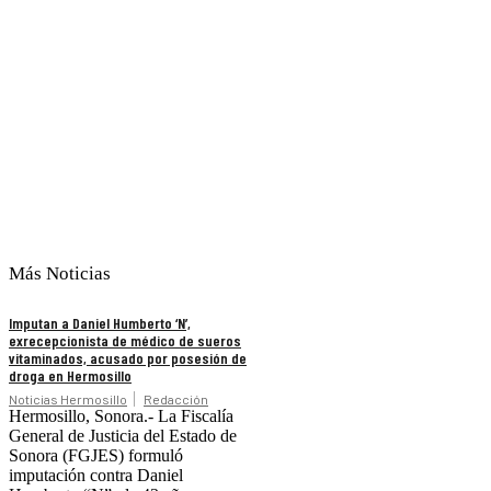
Más Noticias
Imputan a Daniel Humberto ‘N’,
exrecepcionista de médico de sueros
vitaminados, acusado por posesión de
droga en Hermosillo
Noticias Hermosillo
Redacción
Hermosillo, Sonora.- La Fiscalía
General de Justicia del Estado de
Sonora (FGJES) formuló
imputación contra Daniel