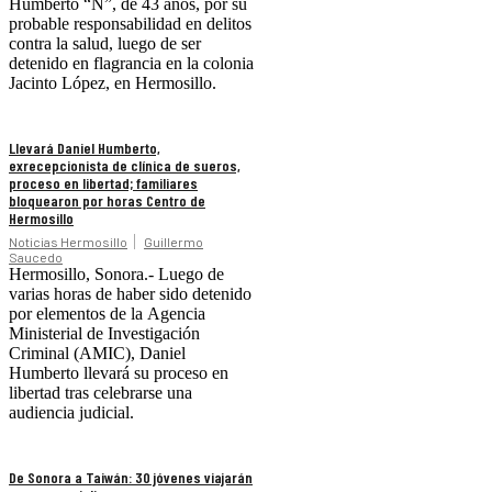
Humberto “N”, de 43 años, por su
probable responsabilidad en delitos
contra la salud, luego de ser
detenido en flagrancia en la colonia
Jacinto López, en Hermosillo.
Llevará Daniel Humberto,
exrecepcionista de clínica de sueros,
proceso en libertad; familiares
bloquearon por horas Centro de
Hermosillo
Noticias Hermosillo
Guillermo
Saucedo
Hermosillo, Sonora.- Luego de
varias horas de haber sido detenido
por elementos de la Agencia
Ministerial de Investigación
Criminal (AMIC), Daniel
Humberto llevará su proceso en
libertad tras celebrarse una
audiencia judicial.
De Sonora a Taiwán: 30 jóvenes viajarán