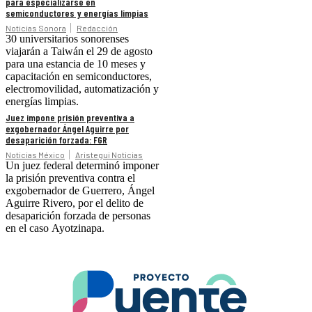
para especializarse en
semiconductores y energías limpias
Noticias Sonora
Redacción
30 universitarios sonorenses
viajarán a Taiwán el 29 de agosto
para una estancia de 10 meses y
capacitación en semiconductores,
electromovilidad, automatización y
energías limpias.
Juez impone prisión preventiva a
exgobernador Ángel Aguirre por
desaparición forzada: FGR
Noticias México
Aristegui Noticias
Un juez federal determinó imponer
la prisión preventiva contra el
exgobernador de Guerrero, Ángel
Aguirre Rivero, por el delito de
desaparición forzada de personas
en el caso Ayotzinapa.