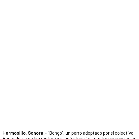
Hermosillo, Sonora.-
“Bongo”, un perro adoptado por el colectivo
Buscadoras de la Frontera y ayudó a localizar cuatro cuerpos en su