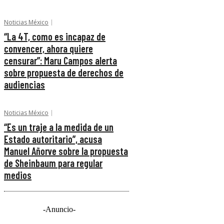
Noticias México
“La 4T, como es incapaz de
convencer, ahora quiere
censurar”: Maru Campos alerta
sobre propuesta de derechos de
audiencias
Noticias México
“Es un traje a la medida de un
Estado autoritario”, acusa
Manuel Añorve sobre la propuesta
de Sheinbaum para regular
medios
-Anuncio-