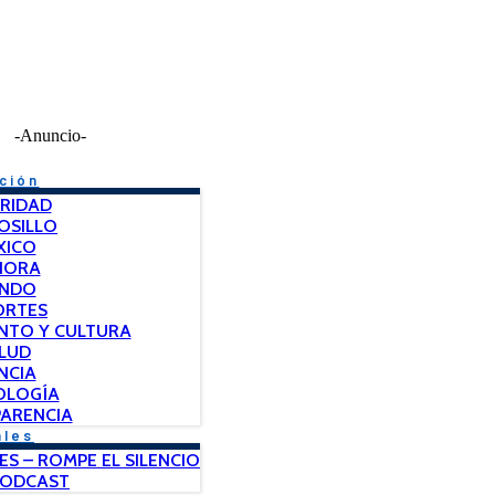
-Anuncio-
ción
RIDAD
OSILLO
XICO
NORA
NDO
ORTES
NTO Y CULTURA
LUD
NCIA
OLOGÍA
ARENCIA
ales
ES – ROMPE EL SILENCIO
PODCAST