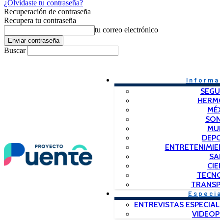
¿Olvidaste tu contraseña?
Recuperación de contraseña
Recupera tu contraseña
tu correo electrónico
Buscar
Informa
SEGU
HERM
MÉ
SO
MU
DEP
ENTRETENIMIE
SA
CIE
TECN
TRANSP
Especi
ENTREVISTAS ESPECIAL
VIDEO