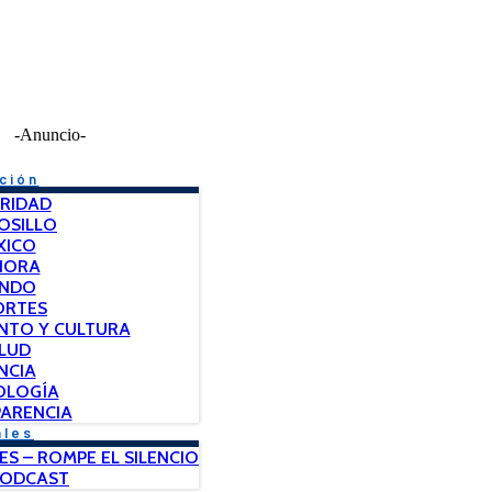
-Anuncio-
ción
RIDAD
OSILLO
XICO
NORA
NDO
ORTES
NTO Y CULTURA
LUD
NCIA
OLOGÍA
ARENCIA
ales
ES – ROMPE EL SILENCIO
PODCAST