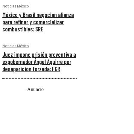
Noticias México
México y Brasil negocian alianza
para refinar y comercializar
combustibles: SRE
Noticias México
Juez impone prisión preventiva a
exgobernador Ángel Aguirre por
desaparición forzada: FGR
-Anuncio-