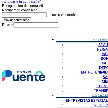
¿Olvidaste tu contraseña?
Recuperación de contraseña
Recupera tu contraseña
tu correo electrónico
Buscar
Informa
SEGU
HERM
MÉ
SO
MU
DEP
ENTRETENIMIE
SA
CIE
TECN
TRANSP
Especi
ENTREVISTAS ESPECIAL
VIDEO