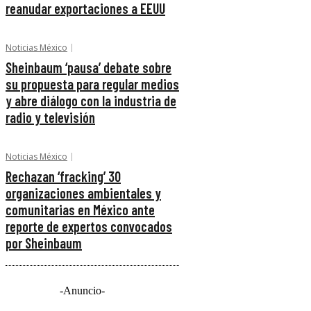
reanudar exportaciones a EEUU
Noticias México
Sheinbaum ‘pausa’ debate sobre
su propuesta para regular medios
y abre diálogo con la industria de
radio y televisión
Noticias México
Rechazan ‘fracking’ 30
organizaciones ambientales y
comunitarias en México ante
reporte de expertos convocados
por Sheinbaum
-Anuncio-