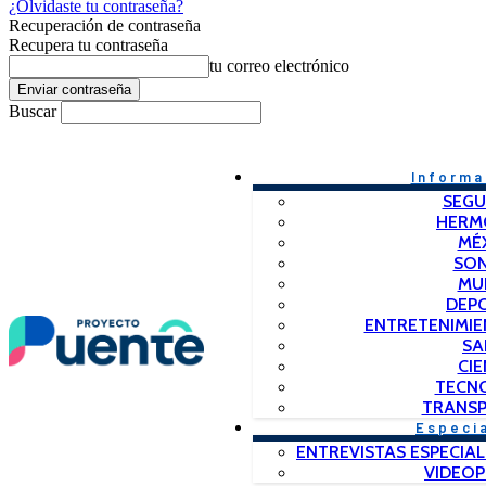
¿Olvidaste tu contraseña?
Recuperación de contraseña
Recupera tu contraseña
tu correo electrónico
Buscar
Informa
SEGU
HERM
MÉ
SO
MU
DEP
ENTRETENIMIE
SA
CIE
TECN
TRANSP
Especi
ENTREVISTAS ESPECIAL
VIDEO