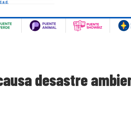
idad
causa desastre ambien