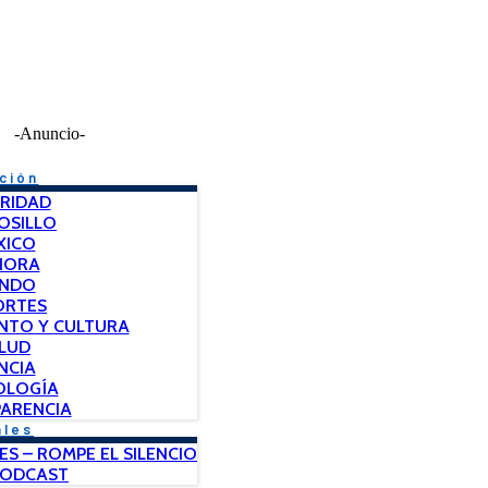
-Anuncio-
ción
RIDAD
OSILLO
XICO
NORA
NDO
ORTES
NTO Y CULTURA
LUD
NCIA
OLOGÍA
ARENCIA
ales
ES – ROMPE EL SILENCIO
PODCAST