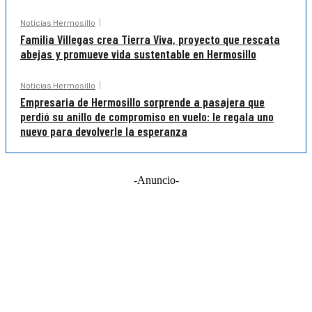
Noticias Hermosillo
Familia Villegas crea Tierra Viva, proyecto que rescata
abejas y promueve vida sustentable en Hermosillo
Noticias Hermosillo
Empresaria de Hermosillo sorprende a pasajera que
perdió su anillo de compromiso en vuelo: le regala uno
nuevo para devolverle la esperanza
-Anuncio-