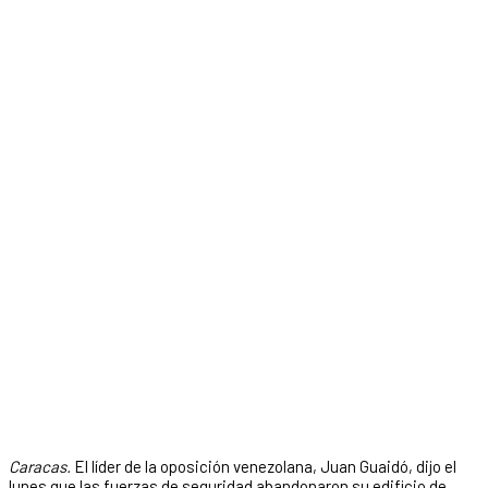
Caracas.
El líder de la oposición venezolana, Juan Guaidó, dijo el
lunes que las fuerzas de seguridad abandonaron su edificio de