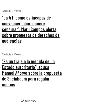
Noticias México
“La 4T, como es incapaz de
convencer, ahora quiere
censurar”: Maru Campos alerta
sobre propuesta de derechos de
audiencias
Noticias México
“Es un traje a la medida de un
Estado autoritario”, acusa
Manuel Añorve sobre la propuesta
de Sheinbaum para regular
medios
-Anuncio-