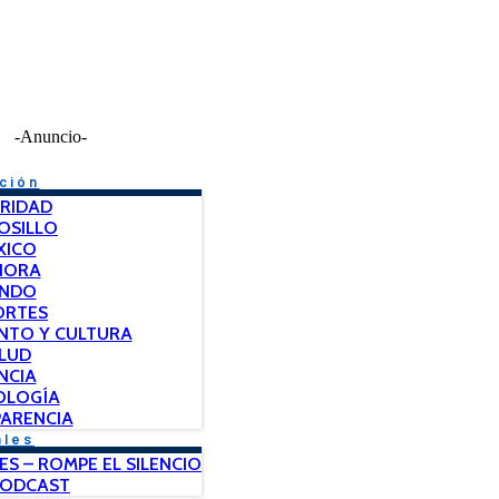
-Anuncio-
ción
RIDAD
OSILLO
XICO
NORA
NDO
ORTES
NTO Y CULTURA
LUD
NCIA
OLOGÍA
ARENCIA
ales
ES – ROMPE EL SILENCIO
PODCAST