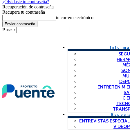
¿Olvidaste tu contraseña?
Recuperación de contraseña
Recupera tu contraseña
tu correo electrónico
Buscar
Informa
SEGU
HERM
MÉ
SO
MU
DEP
ENTRETENIMIE
SA
CIE
TECN
TRANSP
Especi
ENTREVISTAS ESPECIAL
VIDEO