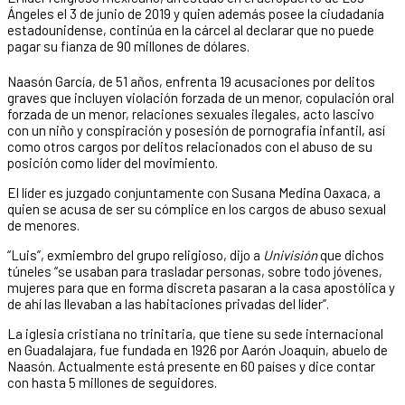
Ángeles el 3 de junio de 2019 y quien además posee la ciudadanía
estadounidense, continúa en la cárcel al declarar que no puede
pagar su fianza de 90 millones de dólares.
Naasón García, de 51 años, enfrenta 19 acusaciones por delitos
graves que incluyen violación forzada de un menor, copulación oral
forzada de un menor, relaciones sexuales ilegales, acto lascivo
con un niño y conspiración y posesión de pornografía infantil, así
como otros cargos por delitos relacionados con el abuso de su
posición como líder del movimiento.
El líder es juzgado conjuntamente con Susana Medina Oaxaca, a
quien se acusa de ser su cómplice en los cargos de abuso sexual
de menores.
“Luis”, exmiembro del grupo religioso, dijo a
Univisión
que dichos
túneles “se usaban para trasladar personas, sobre todo jóvenes,
mujeres para que en forma discreta pasaran a la casa apostólica y
de ahí las llevaban a las habitaciones privadas del líder”.
La iglesia cristiana no trinitaria, que tiene su sede internacional
en Guadalajara, fue fundada en 1926 por Aarón Joaquín, abuelo de
Naasón. Actualmente está presente en 60 países y dice contar
con hasta 5 millones de seguidores.